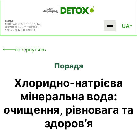
ВОДА
МІНЕРАЛЬНА ПРИРОДНА
UA
ЛІКУВАЛЬНО-СТОЛОВА
ХЛОРИДНА НАТРІЄВА
повернутись
Порада
Хлоридно-натрієва
мінеральна вода:
очищення, рівновага та
здоров’я