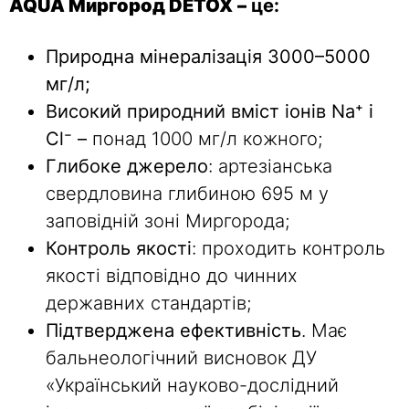
AQUA Миргород DETOX
–
це:
Природна мінералізація 3000–5000
мг/л;
Високий природний вміст іонів Na⁺ і
Cl⁻
–
понад 1000 мг/л кожного;
Глибоке джерело
: артезіанська
свердловина глибиною 695 м у
заповідній зоні Миргорода;
Контроль якості
: проходить контроль
якості відповідно до чинних
державних стандартів;
Підтверджена ефективність
. Має
бальнеологічний висновок ДУ
«Український науково-дослідний