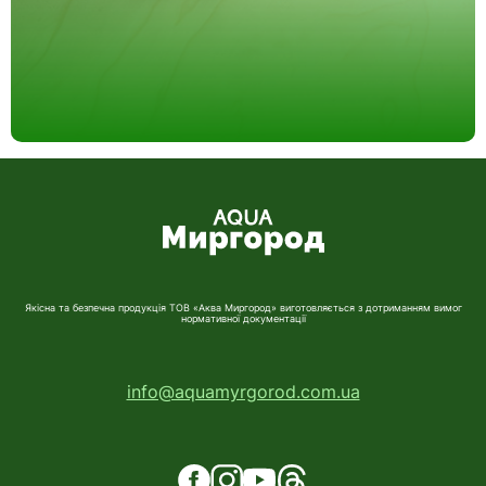
Якісна та безпечна продукція ТОВ «Аква Миргород» виготовляється з дотриманням вимог
нормативної документації
info@aquamyrgorod.com.ua