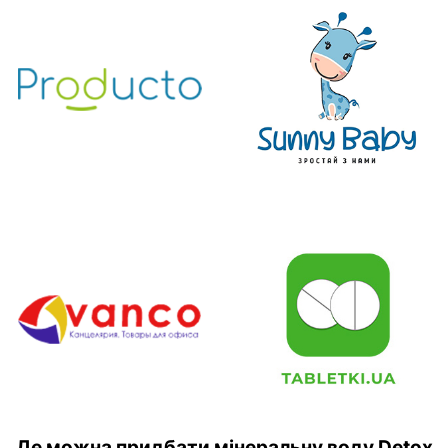
Де можна придбати мінеральну воду Detox