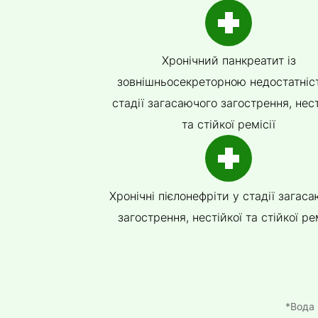
Хронічний панкреатит із
зовнішньосекреторною недостатніс
стадії загасаючого загострення, нест
та стійкої ремісії
Хронічні пієлонефріти у стадії загас
загострення, нестійкої та стійкої рем
*Вода