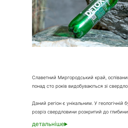
Славетний Миргородський край, оспіваний
понад сто років видобуваються зі свердло
Даний регіон є унікальним. У геологічній 
розріз свердловини розкритий до глибини