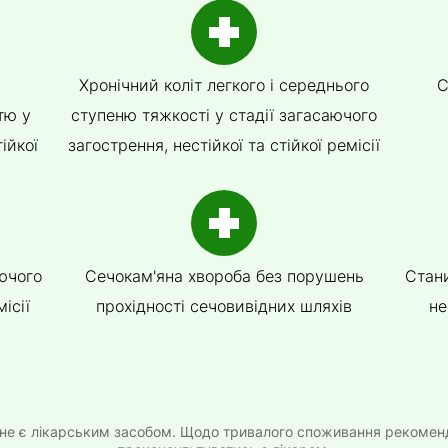
Хронічний коліт легкого і середнього
С
тю у
ступеню тяжкості у стадії загасаючого
ійкої
загострення, нестійкої та стійкої ремісії
аючого
Сечокам'яна хвороба без порушень
Стан
ісії
прохідності сечовивідних шляхів
не
 не є лікарським засобом. Щодо тривалого споживання рекомен