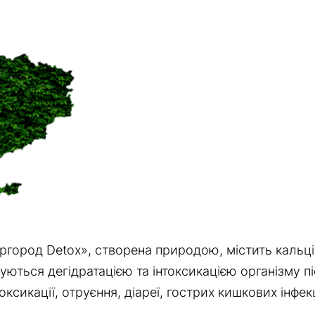
ород Detox», створена природою, містить кальцій,
ться дегідратацією та інтоксикацією організму пі
оксикації, отруєння, діареї, гострих кишкових інфек