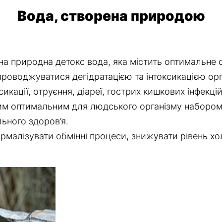
Вода, створена природою
на природна детокс вода, яка містить оптимальне с
роводжуватися дегідратацією та інтоксикацією орг
икації, отруєння, діареї, гострих кишкових інфекці
м оптимальним для людського організму набором 
ьного здоров’я.
лізувати обмінні процеси, знижувати рівень холе