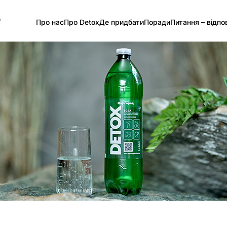
А
Про нас
Про Detox
Де придбати
Поради
Питання – відпов