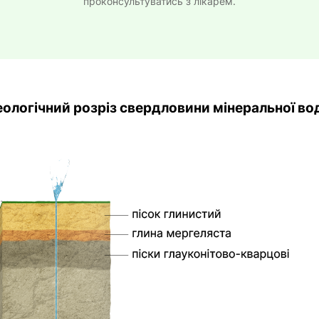
проконсультуватись з лікарем.
еологічний розріз свердловини мінеральної во