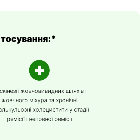
стосування:*
скінезії жовчовивидних шляхів і
жовчного міхура та хронічні
алькульозні холецистити у стадії
ремісії і неповної ремісії