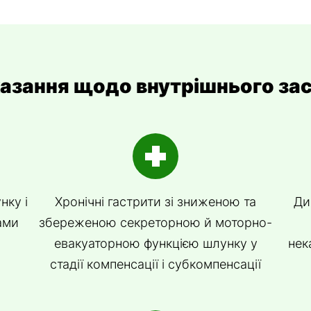
азання щодо внутрішнього за
нку і
Хронічні гастрити зі зниженою та
Ди
ами
збереженою секреторною й моторно-
евакуаторною функцією шлунку у
нек
стадії компенсації і субкомпенсації