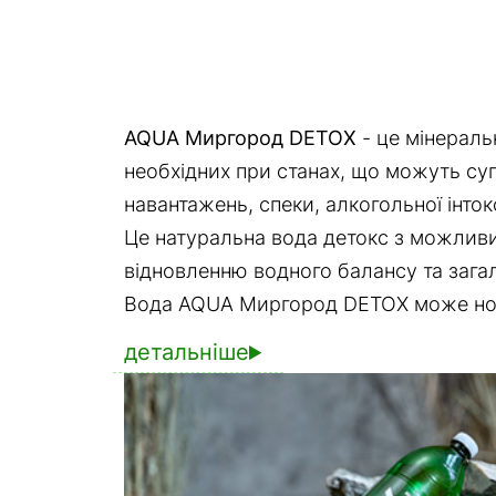
AQUA Миргород DETOX
- це мінераль
необхідних при станах, що можуть суп
навантажень, спеки, алкогольної інтокс
Це натуральна вода детокс з можливи
відновленню водного балансу та загал
Вода AQUA Миргород DETOX може норма