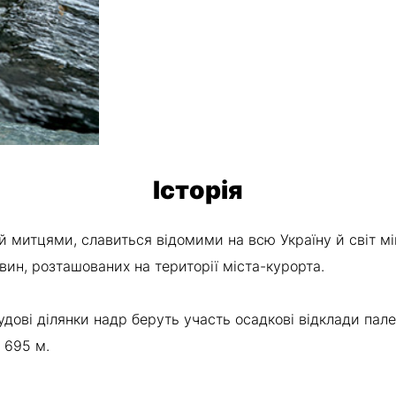
Історія
 митцями, славиться відомими на всю Україну й світ м
вин, розташованих на території міста-курорта.
будові ділянки надр беруть участь осадкові відклади пал
 695 м.