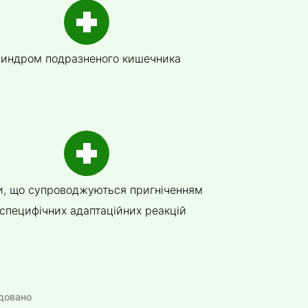
индром подразненого кишечника
и, що супроводжуються пригніченням
специфічних адаптаційних реакцій
довано