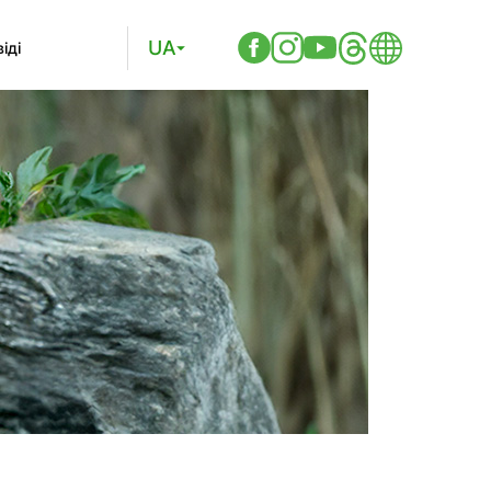
UA
іді