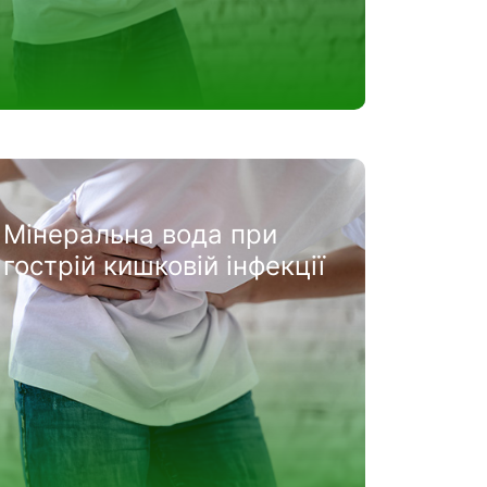
Мінеральна вода при
гострій кишковій інфекції