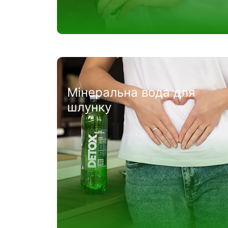
Мінеральна вода для
шлунку