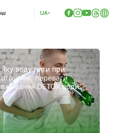
UA
іді
Яку воду пити при
отруєнні: переваги
вживання DETOX води