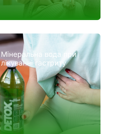
Мінеральна вода при
лікуванні гастриту