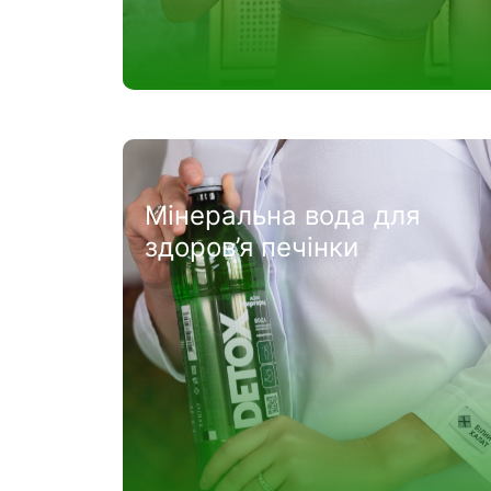
Мінеральна вода для
здоров’я печінки