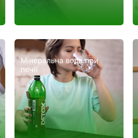
Мінеральна вода при
печії