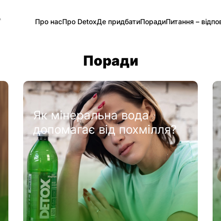
А
Про нас
Про Detox
Де придбати
Поради
Питання – відпов
Поради
Як мінеральна вода
допомагає від похмілля?