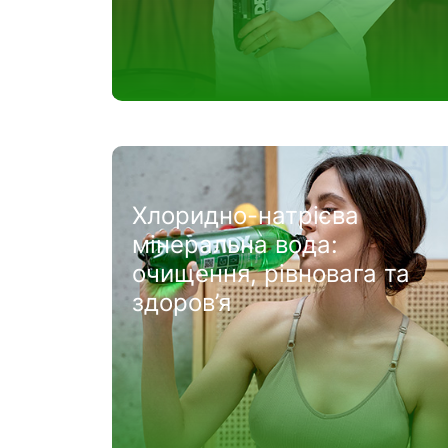
Хлоридно-натрієва
мінеральна вода:
очищення, рівновага та
здоров’я