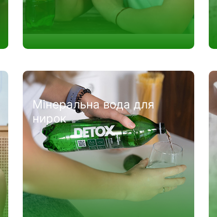
Мінеральна вода для
нирок