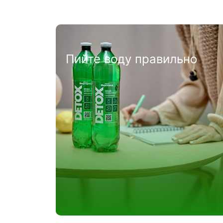
при
Мінеральна вода при
гострій кишковій інфекц