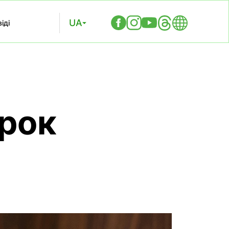
UA
іді
ирок