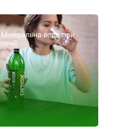
Яку воду пити при
отруєнні: переваги
вживання DETOX води