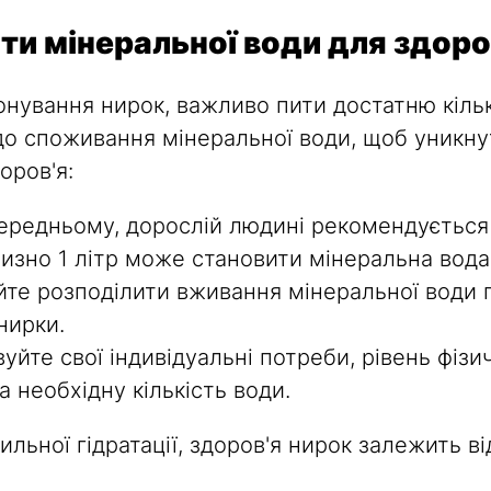
ити мінеральної води для здоро
нування нирок, важливо пити достатню кіль
 споживання мінеральної води, щоб уникнут
оров'я:
ередньому, дорослій людині рекомендується 
иблизно 1 літр може становити мінеральна во
те розподілити вживання мінеральної води 
нирки.
йте свої індивідуальні потреби, рівень фізич
 необхідну кількість води.
льної гідратації, здоров'я нирок залежить ві