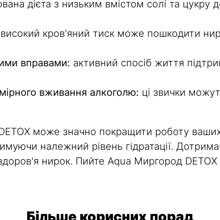
вана дієта з низьким вмістом солі та цукру
високий кров'яний тиск може пошкодити нир
ними вправами:
активний спосіб життя підтрим
дмірного вживання алкоголю:
ці звички можут
DETOX може значно покращити роботу ваших
римуючи належний рівень гідратації. Дотрим
доров'я нирок. Пийте Aqua Миргород DETOX 
Більше корисних порад