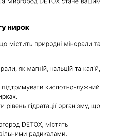
Aqua Миргород DETOX стане вашим
ту нирок
що містить природні мінерали та
ли, як магній, кальцій та калій,
 підтримувати кислотно-лужний
ирках.
рівень гідратації організму, що
иргород DETOX, містять
 вільними радикалами.