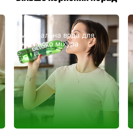
Спрага та дегідратація
ії
організму