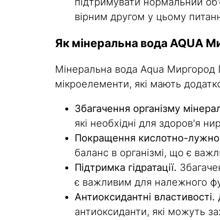
підтримувати нормальний об'
вірним другом у цьому питанн
Як мінеральна вода AQUA М
Мінеральна вода Aqua Миргород D
мікроелементи, які мають додатко
Збагачення організму мінера
які необхідні для здоров'я ни
Покращення кислотно-лужног
баланс в організмі, що є важ
Підтримка гідратації.
Збагачен
є важливим для належного фу
Антиоксидантні властивості.
антиоксиданти, які можуть з