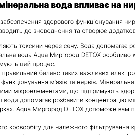
мінеральна вода впливає на н
забезпечення здорового функціонування ниро
зводить до зневоднення та створює додатков
ляють токсини через сечу. Вода допомагає ро
ральна вода Aqua Миргород DETOX особливо к
имують цей процес.
правильний баланс таких важливих електроліті
функціонування м'язів та нервів. Мінеральн
ними мікроелементами, що підтримують здоро
і води допомагає розбавити концентрацію мін
ирках. Aqua Миргород DETOX допоможе вам 
го кровообігу для належного фільтрування к