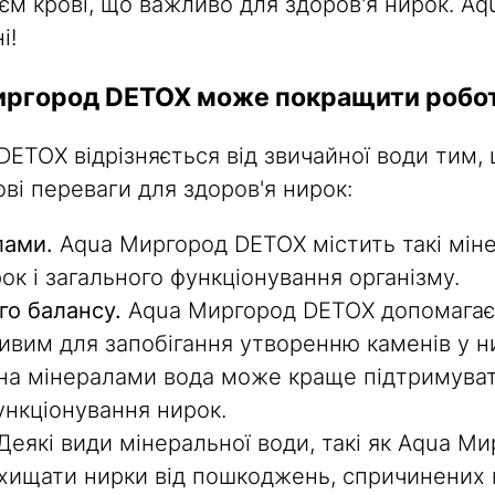
єм крові, що важливо для здоров'я нирок. 
і!
иргород DETOX може покращити робо
ETOX відрізняється від звичайної води тим, 
ві переваги для здоров'я нирок:
лами.
Aqua Миргород DETOX містить такі мінера
рок і загального функціонування організму.
о балансу.
Aqua Миргород DETOX допомагає
ливим для запобігання утворенню каменів у н
а мінералами вода може краще підтримувати 
нкціонування нирок.
Деякі види мінеральної води, такі як Aqua М
ахищати нирки від пошкоджень, спричинених