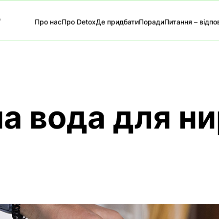
А
Про нас
Про Detox
Де придбати
Поради
Питання – відпов
а вода для н