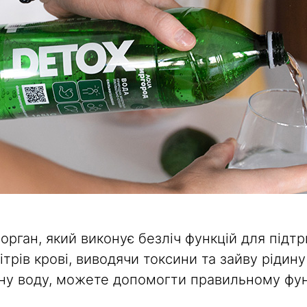
рган, який виконує безліч функцій для підт
трів крові, виводячи токсини та зайву рідин
ьну воду, можете допомогти правильному фу