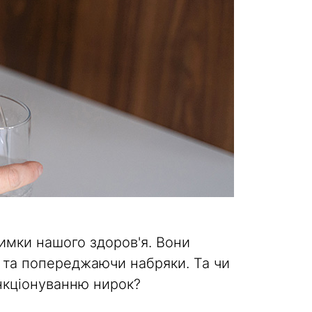
римки нашого здоров'я. Вони
у та попереджаючи набряки. Та чи
нкціонуванню нирок?