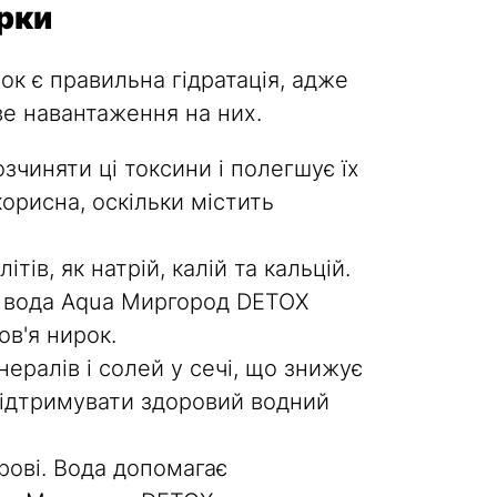
ирки
к є правильна гідратація, адже
е навантаження на них.
зчиняти ці токсини і полегшує їх
орисна, оскільки містить
в, як натрій, калій та кальцій.
а вода Aqua Миргород DETOX
в'я нирок.
ералів і солей у сечі, що знижує
підтримувати здоровий водний
рові. Вода допомагає