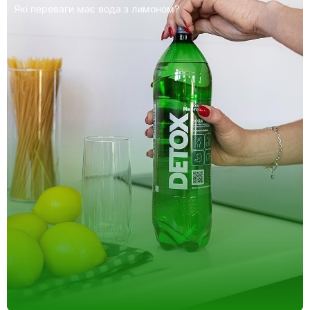
AQUA Миргород Detox: союзник у боротьбі з алкогол
здуттям живота