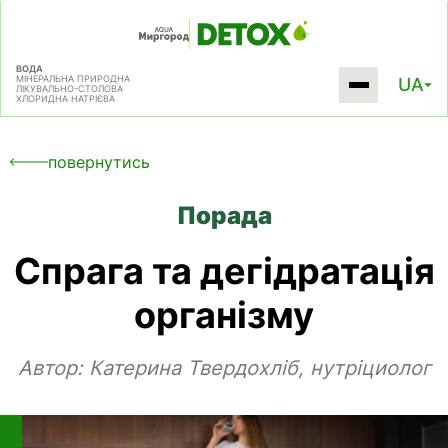
ВОДА
МІНЕРАЛЬНА ПРИРОДНА
UA
ЛІКУВАЛЬНО-СТОЛОВА
ХЛОРИДНА НАТРІЄВА
повернутись
Порада
Спрага та дегідратація
організму
Автор:
Катерина Твердохліб, нутріциолог