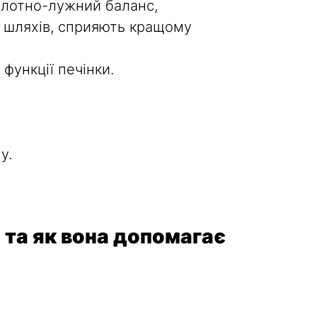
слотно-лужний баланс,
х шляхів, сприяють кращому
функції печінки.
у.
 та як вона допомагає