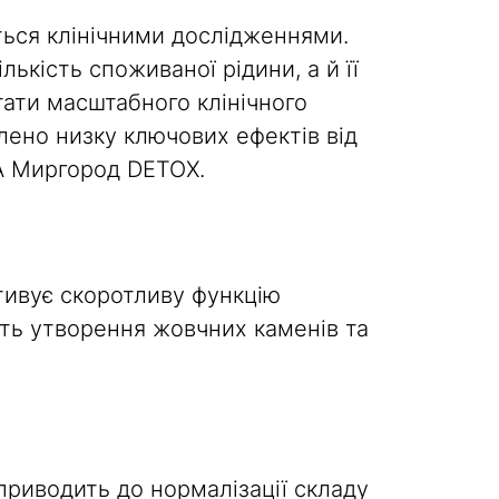
ться клінічними дослідженнями.
ькість споживаної рідини, а й її
ати масштабного клінічного
влено низку ключових ефектів від
UA Миргород DETOX.
ктивує скоротливу функцію
ть утворення жовчних каменів та
риводить до нормалізації складу