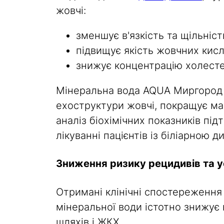
жовчі:
зменшує в'язкість та щільніст
підвищує якість жовчних кисл
знижує концентрацію холесте
Мінеральна вода AQUA Миргород 
ехоструктури жовчі, покращує ма
аналіз біохімічних показників пі
лікуванні пацієнтів із біліарною д
Зниження ризику рецидивів та 
Отримані клінічні спостереження
мінеральної води істотно знижує 
шляхів і ЖКХ.