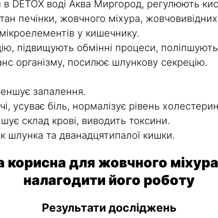
я в DETOX воді Аква Миргород, регулюють ки
тан печінки, жовчного міхура, жовчовивідни
 мікроелементів у кишечнику.
ю, підвищують обмінні процеси, поліпшують 
нс організму, посилює шлункову секрецію.
меншує запалення.
, усуває біль, нормалізує рівень холестерин
пшує склад крові, виводить токсини.
к шлунка та дванадцятипалої кишки.
 корисна для жовчного міхура
налагодити його роботу
Результати досліджень