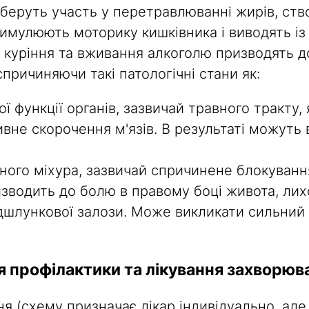
 беруть участь у перетравлюванні жирів, с
имулюють моторику кишківника і виводять із 
 куріння та вживання алкоголю призводять 
спричиняючи такі патологічні стани як:
ї функції органів, зазвичай травного тракту,
вне скорочення м'язів. В результаті можуть 
ного міхура, зазвичай спричинене блокуванн
зводить до болю в правому боці живота, лих
дшлункової залози. Може викликати сильний б
я профілактики та лікування захворюв
я (схему призначає лікар індивідуально, але 