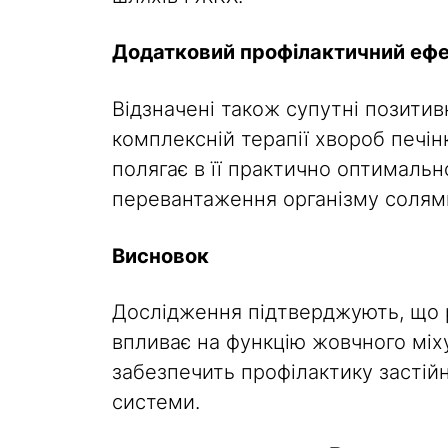
Додатковий профілактичний еф
Відзначені також супутні позитив
комплексній терапії хвороб печі
полягає в її практично оптимальн
перевантаження організму солями
Висновок
Дослідження підтверджують, що 
впливає на функцію жовчного мі
забезпечить профілактику застій
системи.