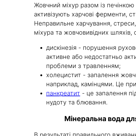
Жовчний міхур разом із печінкою
активізують харчові ферменти, ст
Неправильне харчування, стреси,
міхура та жовчовивідних шляхів, 
дискінезія - порушення рухово
активне або недостатньо акти
проблеми з травленням;
холецистит - запалення жовч
наприклад, камінцями. Це при
панкреатит
- це запалення пі
нудоту та блювання.
Мінеральна вода дл
В результаті правильного вживанн