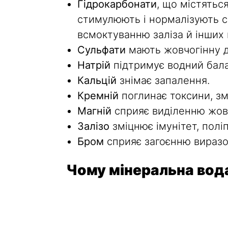
Гідрокарбонати
, що містятьс
стимулюють і нормалізують с
всмоктуванню заліза й інших
Сульфати
мають жовчогінну ді
Натрій
підтримує водний бала
Кальцій
знімає запалення.
Кремній
поглинає токсини, з
Магній
сприяє виділенню жовчі
Залізо
зміцнює імунітет, полі
Бром
сприяє загоєнню виразо
Чому мінеральна вода