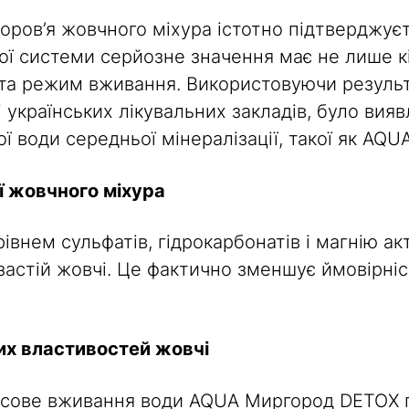
доров’я жовчного міхура істотно підтверджує
ї системи серйозне значення має не лише кіл
та режим вживання. Використовуючи результ
 українських лікувальних закладів, було вия
ї води середньої мінералізації, такої як AQ
ї жовчного міхура
внем сульфатів, гідрокарбонатів і магнію а
астій жовчі. Це фактично зменшує ймовірніс
их властивостей жовчі
рсове вживання води AQUA Миргород DETOX п