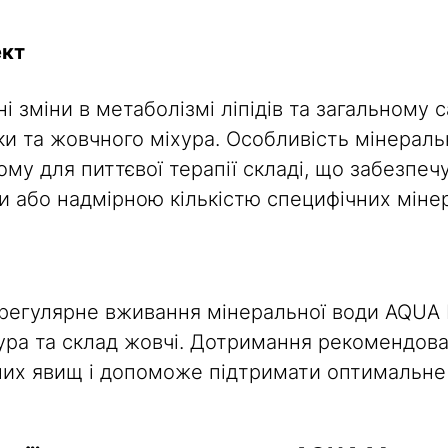
ект
ні зміни в метаболізмі ліпідів та загальному
нки та жовчного міхура. Особливість мінера
ому для питтєвої терапії складі, що забезпеч
 або надмірною кількістю специфічних мінер
регулярне вживання мінеральної води AQUA
хура та склад жовчі. Дотримання рекомендо
них явищ і допоможе підтримати оптимальне 