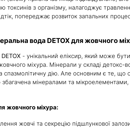
ю токсинів з організму, налагоджує травленн
 відтік, попереджає розвиток запальних проце
еральна вода DETOX для жовчного мі
д DETOX
- унікальний еліксир, який може бут
овчного міхура. Мінерали у складі детокс-в
а спазмолітичну дію. Але основним є те, що
о збагачена мінералами та мікроелементами,
ля жовчного міхура:
ення жовчі та секрецію підшлункової залози