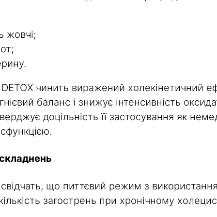
ь жовчі;
от;
рину.
DETOX чинить виражений холекінетичний ефе
гнієвий баланс і знижує інтенсивність оксид
дтверджує доцільність її застосування як нем
исфункцією.
ускладнень
 свідчать, що питтєвий режим з використанн
кількість загострень при хронічному холецис