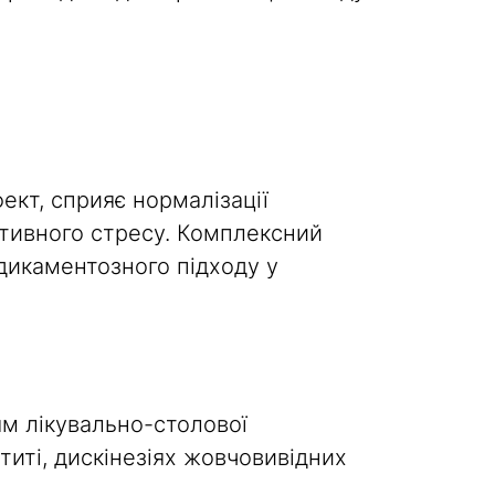
кт, сприяє нормалізації
ативного стресу. Комплексний
едикаментозного підходу у
ям лікувально-столової
титі, дискінезіях жовчовивідних