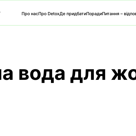
А
Про нас
Про Detox
Де придбати
Поради
Питання – відпов
а вода для ж