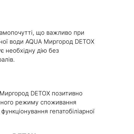
 самопочутті, що важливо при
льної води AQUA Миргород DETOX
ує необхідну дію без
алів.
 Миргород DETOX позитивно
ваного режиму споживання
функціонування гепатобіліарної