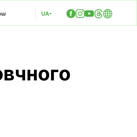
UA
іді
овчного