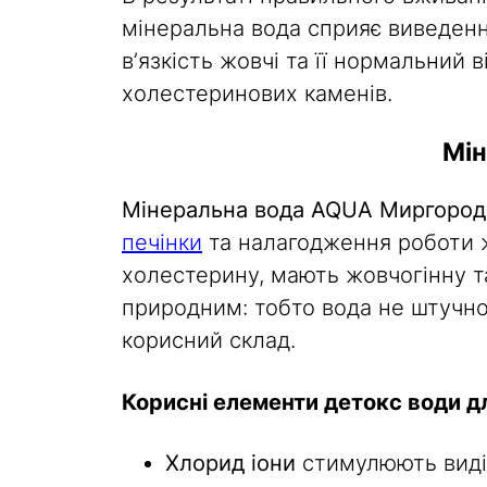
мінеральна вода сприяє виведенн
вʼязкість жовчі та її нормальний
холестеринових каменів.
Мін
Мінеральна вода AQUA Миргоро
печінки
та налагодження роботи ж
холестерину, мають жовчогінну т
природним: тобто вода не штучн
корисний склад.
Корисні елементи детокс води д
Хлорид іони
стимулюють виділ