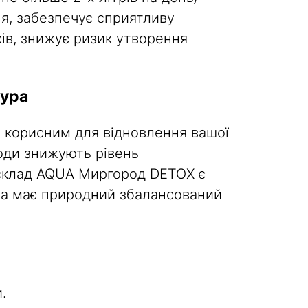
я, забезпечує сприятливу
сів, знижує ризик утворення
хура
и корисним для відновлення вашої
оди знижують рівень
 склад AQUA Миргород DETOX є
 а має природний збалансований
.