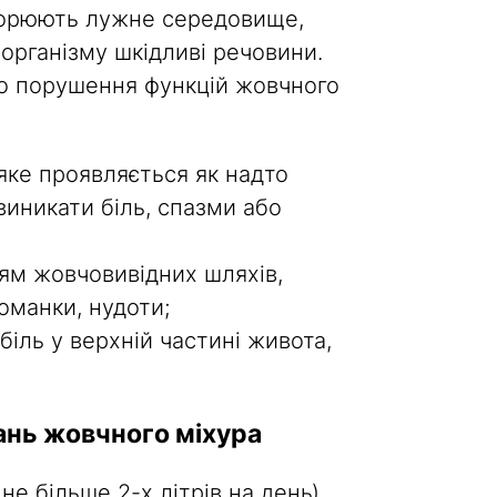
творюють лужне середовище,
організму шкідливі речовини.
до порушення функцій жовчного
 яке проявляється як надто
виникати біль, спазми або
ям жовчовивідних шляхів,
оманки, нудоти;
іль у верхній частині живота,
ань жовчного міхура
не більше 2-х літрів на день)