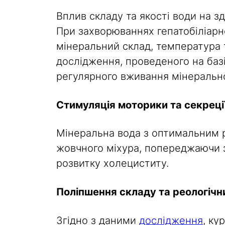
Вплив складу та якості води на з
При захворюваннях гепатобіліарно
мінеральний склад, температура 
дослідження, проведеного на базі
регулярного вживання мінерально
Стимуляція моторики та секреці
Мінеральна вода з оптимальним рі
жовчного міхура, попереджаючи з
розвитку холециститу.
Поліпшення складу та реологічн
Згідно з даними
дослідження
, ку