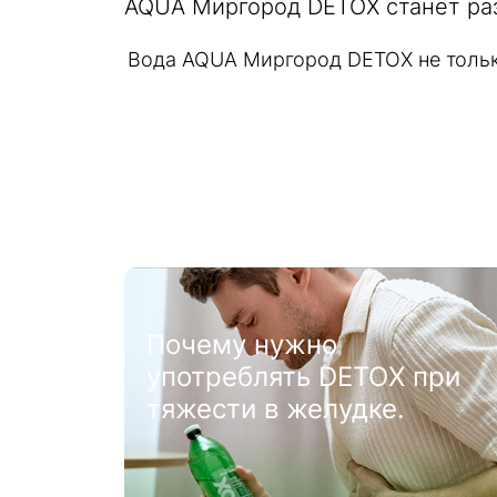
AQUA Миргород DETOX станет р
Вода AQUA Миргород DETOX не только
ля
Хлоридно-натриевая
минеральная вода: ключ
к очищению, равновесию
и здоровью