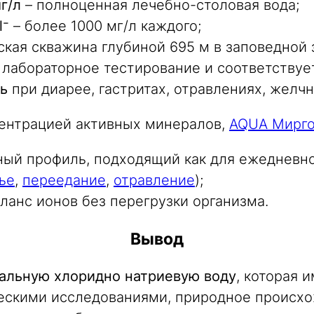
г/л
– полноценная лечебно-столовая вода;
l⁻
– более 1000 мг/л каждого;
кая скважина глубиной 695 м в заповедной 
лабораторное тестирование и соответствуе
ь
при диарее, гастритах, отравлениях, желч
центрацией активных минералов,
AQUA Мирг
ый профиль, подходящий как для ежедневног
ье
,
переедание
,
отравление
);
анс ионов без перегрузки организма.
Вывод
альную хлоридно натриевую воду
, которая 
ескими исследованиями, природное происхо