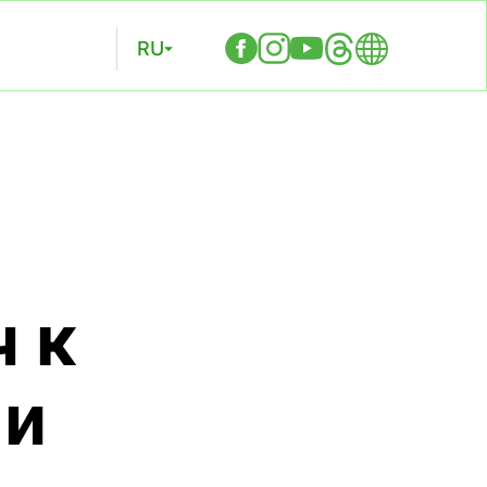
RU
 к
 и