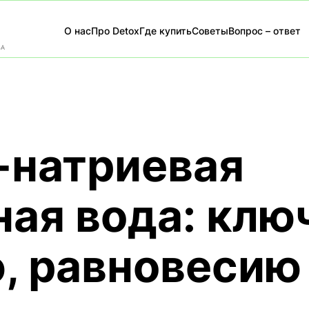
О нас
Про Detox
Где купить
Советы
Вопрос – ответ
ВА
-натриевая
ая вода: ключ
, равновесию