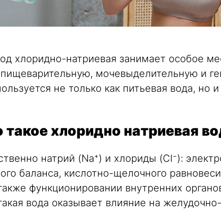
од хлоридно-натриевая занимает особое мес
 пищеварительную, мочевыделительную и г
ользуется не только как питьевая вода, но 
 такое хлоридно натриевая в
твенно натрий (Na⁺) и хлориды (Cl⁻): элек
ого баланса, кислотно-щелочного равновес
также функционировании внутренних органов
такая вода оказывает влияние на желудочно