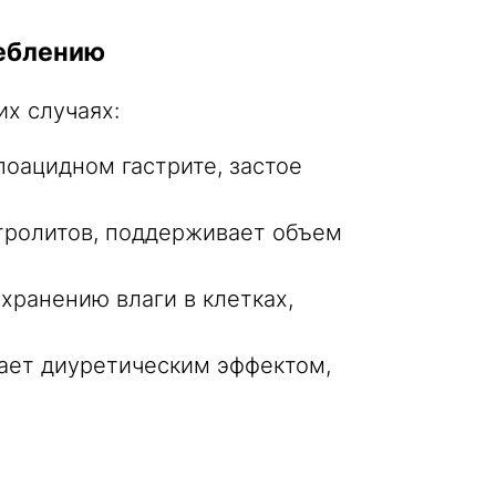
реблению
х случаях:
поацидном гастрите, застое
тролитов, поддерживает объем
хранению влаги в клетках,
дает диуретическим эффектом,