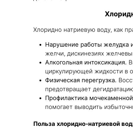
Хлоридн
Хлоридно натриевую воду, как п
Нарушение работы желудка и
желчи, дискинезиях желчевы
Алкогольная интоксикация.
В
циркулирующей жидкости в о
Физическая перегрузка.
Восст
предотвращает дегидратацию
Профилактика мочекаменной
помогает выводить избыточн
Польза хлоридно-натриевой вод