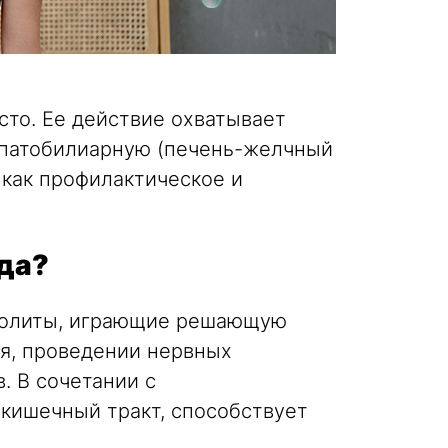
то. Ее действие охватывает
епатобилиарную (печень-желчный
и как профилактическое и
ода?
тролиты, играющие решающую
ия, проведении нервных
. В сочетании с
-кишечный тракт, способствует