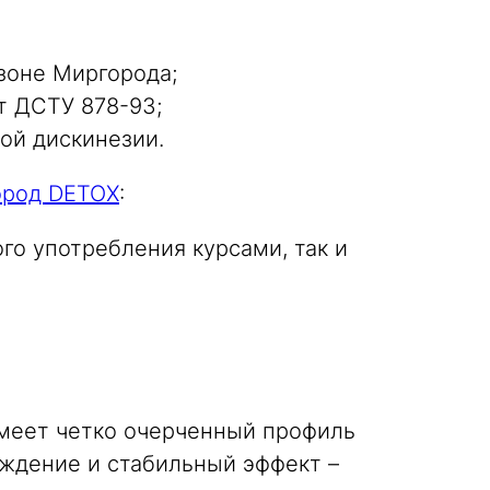
зоне Миргорода;
т ДСТУ 878-93;
ной дискинезии.
ород DETOX
:
о употребления курсами, так и
имеет четко очерченный профиль
ждение и стабильный эффект –