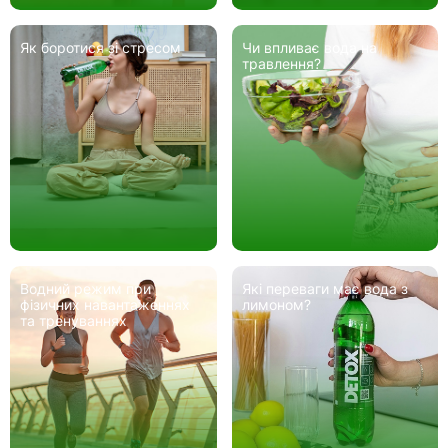
Як боротися зі стресом
Чи впливає вода на
травлення?
Водний режим при
Які переваги має вода з
фізичних навантаженнях
лимоном?
та тренуваннях