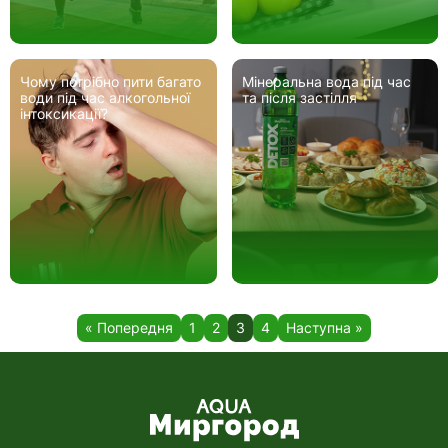
Чому потрібно пити багато
Мінеральна вода під час
води під час алкогольної
та після застілля
інтоксикації?
« Попередня
1
2
3
4
Наступна »