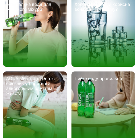
Мінеральна вода для
Холодна вода: чи корисна
жовчного міхура
вона для організму?
AQUA Миргород Detox:
Пийте воду правильно
союзник у боротьбі з
алкогольним здуттям
живота