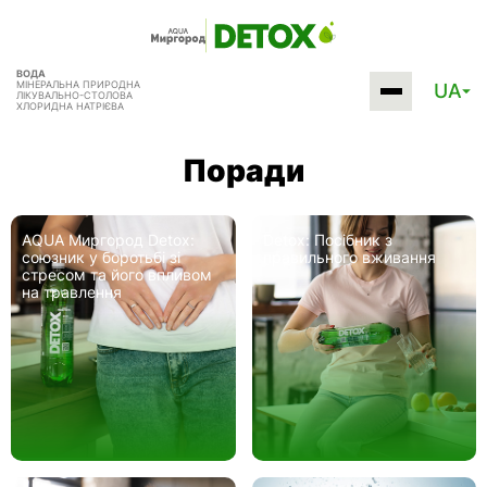
ВОДА
МІНЕРАЛЬНА ПРИРОДНА
UA
ЛІКУВАЛЬНО-СТОЛОВА
ХЛОРИДНА НАТРІЄВА
Поради
AQUA Миргород Detox:
Detox: Посібник з
союзник у боротьбі зі
правильного вживання
стресом та його впливом
на травлення