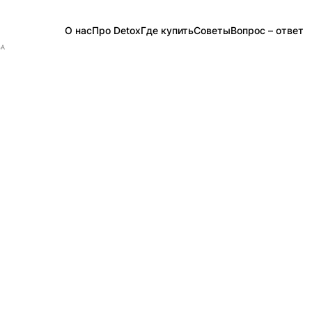
О нас
Про Detox
Где купить
Советы
Вопрос – ответ
ВА