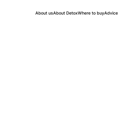
About us
About Detox
Where to buy
Advice